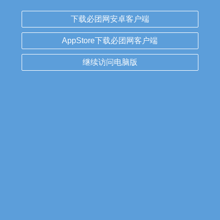
下载必团网安卓客户端
AppStore下载必团网客户端
继续访问电脑版