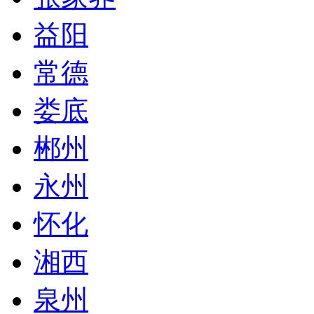
益阳
常德
娄底
郴州
永州
怀化
湘西
泉州