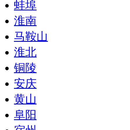
蚌埠
淮南
马鞍山
淮北
铜陵
安庆
黄山
阜阳