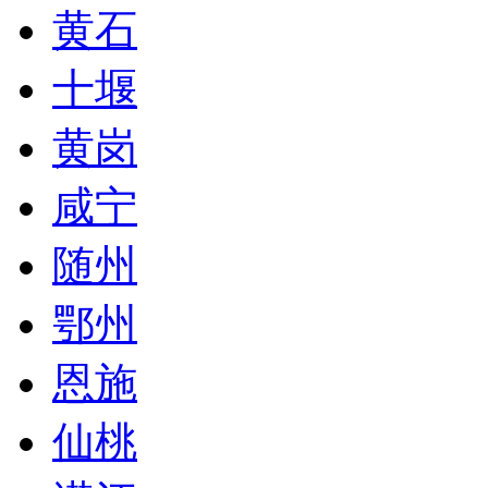
黄石
十堰
黄岗
咸宁
随州
鄂州
恩施
仙桃