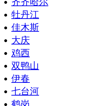
齐齐哈尔
牡丹江
佳木斯
大庆
鸡西
双鸭山
伊春
七台河
鹤岗