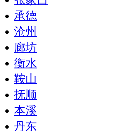
承德
沧州
廊坊
衡水
鞍山
抚顺
本溪
丹东