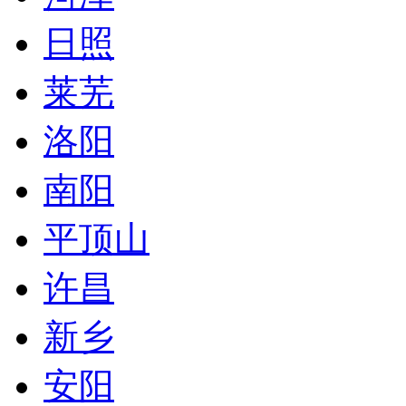
日照
莱芜
洛阳
南阳
平顶山
许昌
新乡
安阳