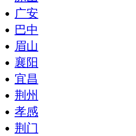
广安
巴中
眉山
襄阳
宜昌
荆州
孝感
荆门