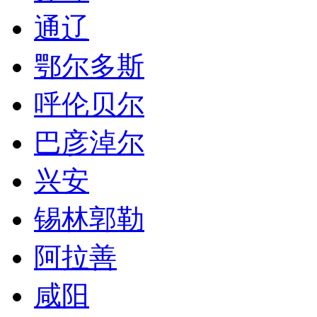
通辽
鄂尔多斯
呼伦贝尔
巴彦淖尔
兴安
锡林郭勒
阿拉善
咸阳