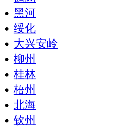
黑河
绥化
大兴安岭
柳州
桂林
梧州
北海
钦州