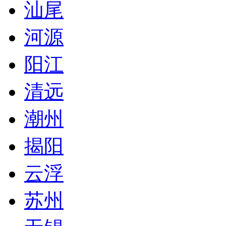
汕尾
河源
阳江
清远
潮州
揭阳
云浮
苏州