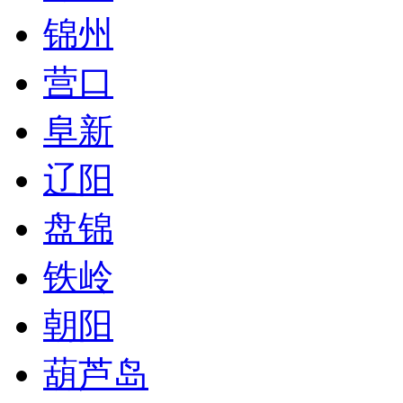
锦州
营口
阜新
辽阳
盘锦
铁岭
朝阳
葫芦岛