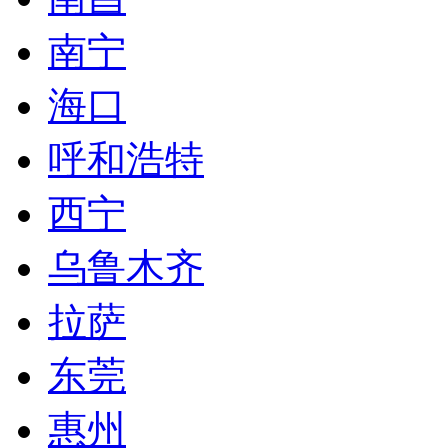
南宁
海口
呼和浩特
西宁
乌鲁木齐
拉萨
东莞
惠州