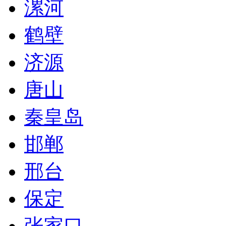
漯河
鹤壁
济源
唐山
秦皇岛
邯郸
邢台
保定
张家口