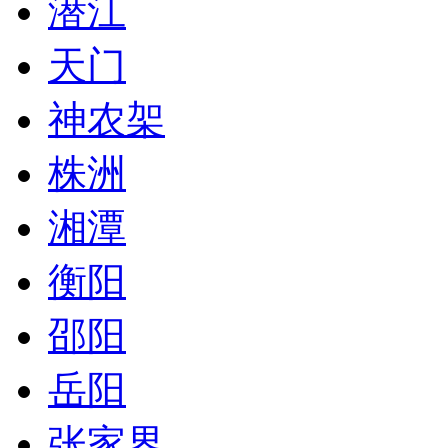
潜江
天门
神农架
株洲
湘潭
衡阳
邵阳
岳阳
张家界