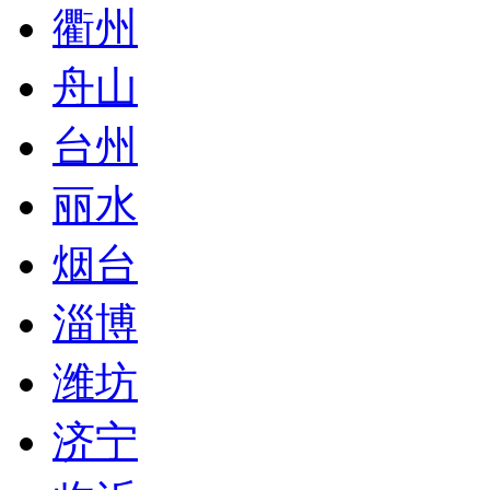
衢州
舟山
台州
丽水
烟台
淄博
潍坊
济宁