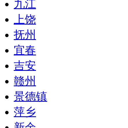
九江
上饶
抚州
宜春
吉安
赣州
景德镇
萍乡
新余